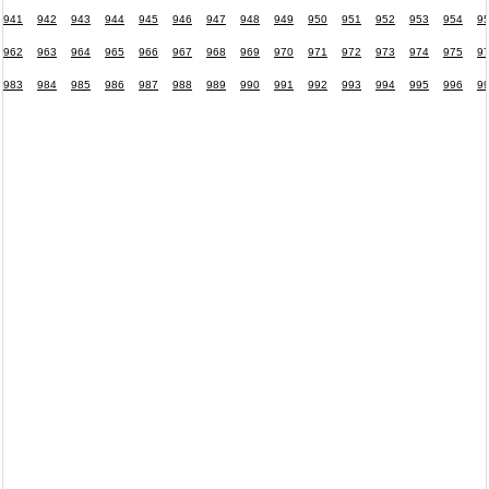
941
942
943
944
945
946
947
948
949
950
951
952
953
954
9
962
963
964
965
966
967
968
969
970
971
972
973
974
975
9
983
984
985
986
987
988
989
990
991
992
993
994
995
996
9