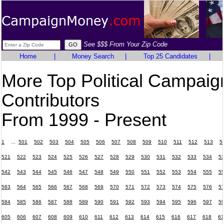
See $$$ From Your Zip Code
Home
|
Money Search
|
Top 25 Candidates
|
More Top Political Campaig
Contributors
From 1999 - Present
1
...
501
502
503
504
505
506
507
508
509
510
511
512
513
5
521
522
523
524
525
526
527
528
529
530
531
532
533
534
5
542
543
544
545
546
547
548
549
550
551
552
553
554
555
5
563
564
565
566
567
568
569
570
571
572
573
574
575
576
5
584
585
586
587
588
589
590
591
592
593
594
595
596
597
5
605
606
607
608
609
610
611
612
613
614
615
616
617
618
61